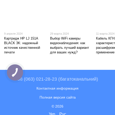
9 апреля 2024
29 марта 2024
11 марта 2024
Картридж HP LJ 151A
Выбор WiFi камеры
Кабель КГН
BLACK 3K: надежный
видеонаблюдения: как
характерист
источник качественной
выбрать лучший вариант
расшифровк
печати
для ваших нужд?
применение
+38 (063) 021-28-23 (багатоканальний)
Контактная информация
Полная версия сайта
© 2026
Укр
Рус