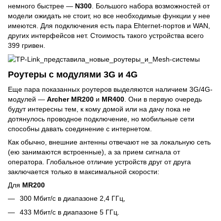
немного быстрее —
N300
. Большого набора возможностей от
модели ожидать не стоит, но все необходимые функции у нее
имеются. Для подключения есть пара Ehternet-портов и WAN,
других интерфейсов нет. Стоимость такого устройства всего
399 гривен.
Роутеры с модулями 3G и 4G
Еще пара показанных роутеров выделяются наличием 3G/4G-
модулей —
Archer MR200
и
MR400
. Они в первую очередь
будут интересны тем, к кому домой или на дачу пока не
дотянулось проводное подключение, но мобильные сети
способны давать соединение с интернетом.
Как обычно, внешние антенны отвечают не за локальную сеть
(ею занимаются встроенные), а за прием сигнала от
оператора. Глобальное отличие устройств друг от друга
заключается только в максимальной скорости:
Для
MR200
300 Мбит/с в диапазоне 2,4 ГГц,
433 Мбит/с в диапазоне 5 ГГц.