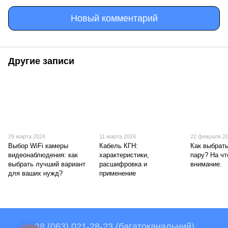
Новый комментарий
Другие записи
29 марта 2024
11 марта 2024
22 февраля 2
Выбор WiFi камеры
Кабель КГН:
Как выбрат
видеонаблюдения: как
характеристики,
пару? На ч
выбрать лучший вариант
расшифровка и
внимание.
для ваших нужд?
применение
+38 (063) 021-28-23 (багатоканальний)