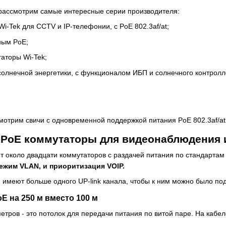
рассмотрим самые интересные серии производителя:
i-Tek для CCTV и IP-телефонии, с PoE 802.3af/at;
ным PoE;
аторы Wi-Tek;
олнечной энергетики, с функционалом ИБП и солнечного контролл
мотрим свичи с одновременной поддержкой питания PoE 802.3af/at 
PoE коммутаторы для видеонаблюдения и
ит около двадцати коммутаторов с раздачей питания по стандартам 
ежим VLAN, и приоритизация VOIP.
 имеют больше одного UP-link канала, чтобы к ним можно было по
E на 250 м вместо 100 м
метров - это потолок для передачи питания по витой паре. На каб