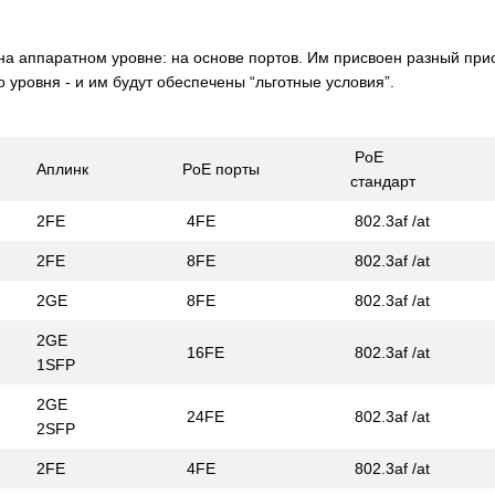
на аппаратном уровне: на основе портов. Им присвоен разный при
 уровня - и им будут обеспечены “льготные условия”.
PoE
Аплинк
PoE порты
стандарт
2FE
4FE
802.3af /at
2FE
8FE
802.3af /at
2GE
8FE
802.3af /at
2GE
16FE
802.3af /at
1SFP
2GE
24FE
802.3af /at
2SFP
2FE
4FE
802.3af /at