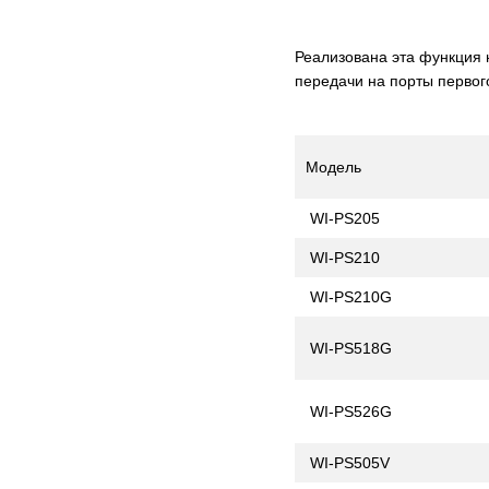
Реализована эта функция 
передачи на порты первого
Модель
WI-PS205
WI-PS210
WI-PS210G
WI-PS518G
WI-PS526G
WI-PS505V