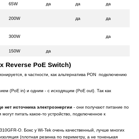
65W
да
да
да
200W
да
да
300W
да
150W
да
 Reverse PoE Switch)
ионируется, в частности, как альтернатива PON подключению
 (PoE in) и одним - с исходящим (PoE out). Так как
де нет источника электроэнергии
- они получают питание по
 могут питать какое-то устройство, подключенное к
S310GFR-O
. Бокс у Wi-Tek очень качественный, лучше многих
золяция (плотная резинка по периметру, а не тоненькая