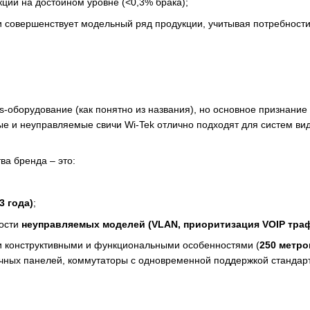
кции на достойном уровне (<0,3% брака);
 совершенствует модельный ряд продукции, учитывая потребности
ess-оборудование (как понятно из названия), но основное признан
е и неуправляемые свичи Wi-Tek отлично подходят для систем в
а бренда – это:
3 года)
;
ости
неуправляемых моделей (VLAN, приоритизация VOIP тра
и конструктивными и функциональными особенностями (
250 метро
ных панелей, коммутаторы с одновременной поддержкой стандартов