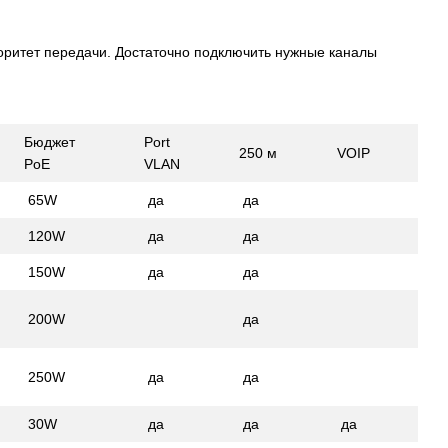
оритет передачи. Достаточно подключить нужные каналы
Бюджет
Port
250 м
VOIP
PoE
VLAN
65W
да
да
120W
да
да
150W
да
да
200W
да
250W
да
да
30W
да
да
да