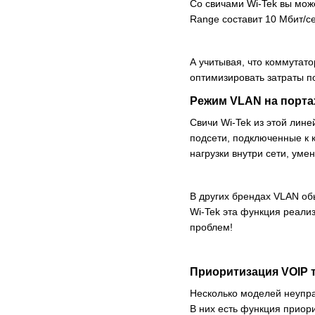
Со свичами Wi-Tek вы мож
Range составит 10 Мбит/се
А учитывая, что коммутат
оптимизировать затраты по
Режим VLAN на порта
Свичи Wi-Tek из этой лин
подсети, подключенные к к
нагрузки внутри сети, уме
В других брендах VLAN об
Wi-Tek эта функция реали
проблем!
Приоритизация VOIP 
Несколько моделей неупр
В них есть функция приор