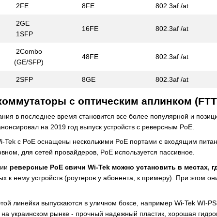
2FE
8FE
802.3af /at
2GE
16FE
802.3af /at
1SFP
2Combo
48FE
802.3af /at
(GE/SFP)
2SFP
8GE
802.3af /at
оммутаторы с оптическим аплинком (FTTx
ания в последнее время становится все более популярной и позиц
анонсировал на 2019 год выпуск устройств с реверсным PoE.
-Tek с PoE оснащены несколькими PoE портами с входящим питанием
овном, для сетей провайдеров, PoE используется пассивное.
ции
реверсные PoE свичи Wi-Tek можно установить в местах, г
х к нему устройств (роутеров у абонента, к примеру). При этом они
той линейки выпускаются в уличном боксе, например
Wi-Tek WI-P
 на украинском рынке - прочный надежный пластик, хорошая гидрои