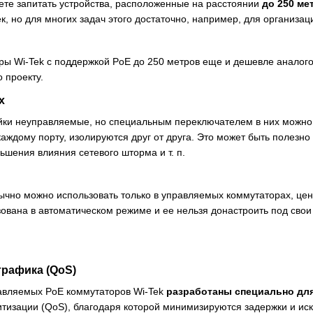
ете запитать устройства, расположенные на расстоянии
до 250 ме
к, но для многих задач этого достаточно, например, для организа
оры Wi-Tek с поддержкой PoE до 250 метров еще и дешевле аналог
 проекту.
х
ейки неуправляемые, но специальным переключателем в них можно
аждому порту, изолируются друг от друга. Это может быть полезно
ньшения влияния сетевого шторма и т. п.
ычно можно использовать только в управляемых коммутаторах, цен
зована в автоматическом режиме и ее нельзя донастроить под свои
трафика (QoS)
авляемых PoE коммутаторов Wi-Tek
разработаны специально для
итизации (QoS), благодаря которой минимизируются задержки и ис