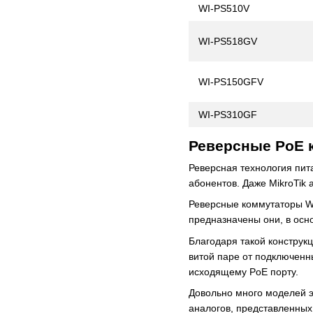
WI-PS510V
WI-PS518GV
WI-PS150GFV
WI-PS310GF
Реверсные PoE к
Реверсная технология пит
абонентов. Даже MikroTik 
Реверсные коммутаторы Wi
предназначены они, в осн
Благодаря такой конструк
витой паре от подключенны
исходящему PoE порту.
Довольно много моделей э
аналогов, представленных