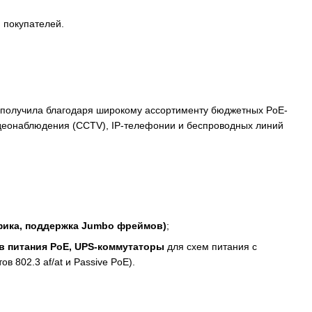
 покупателей.
ие получила благодаря широкому ассортименту бюджетных PoE-
идеонаблюдения (CCTV), IP-телефонии и беспроводных линий
фика, поддержка Jumbo фреймов)
;
в питания PoE, UPS-коммутаторы
для схем питания с
 802.3 af/at и Passive PoE).