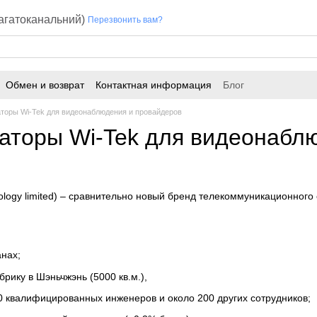
багатоканальний)
Перезвонить вам?
Обмен и возврат
Контактная информация
Блог
торы Wi-Tek для видеонаблюдения и провайдеров
аторы Wi-Tek для видеонабл
nology limited) – сравнительно новый бренд телекоммуникационног
анах;
рику в Шэньчжэнь (5000 кв.м.),
0 квалифицированных инженеров и около 200 других сотрудников;