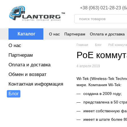
Перейти к основному контенту
+38 (063) 021-28-23 (
Каталог
О нас
Партнерам
Оплата и доставка
О нас
Главная
Блог
PoE коммута
PoE коммут
Партнерам
Оплата и доставка
4 апреля 2019
Обмен и возврат
Wi-Tek (Wireless-Tek Tech
Контактная информация
мире. Компания Wi-Tek:
Блог
создана в 2009 году;
представлена в 50 стр
имеет собственную фаб
имеет в штате более 8