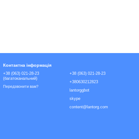
Контактна інформація
+38 (063) 021-28-23
+38 (063) 021-28-23
(багатоканальний)
+380630212823
Передзвонити вам?
lantorggbot
skype
content@lantorg.com