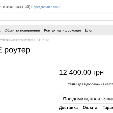
багатоканальний)
Передзвонити вам?
а
Обмін та повернення
Контактна інформація
Блог
оутери (маршрутизатори) TELTONIKA
E роутер
12 400.00 грн
Увійти
для відображення накоп
%
Повідомити, коли з'яви
Доставка
Оплата
Гара