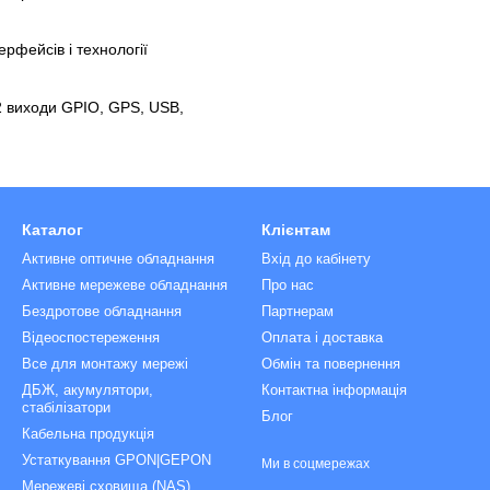
ерфейсів і технології
 2 виходи GPIO, GPS, USB,
Каталог
Клієнтам
Активне оптичне обладнання
Вхід до кабінету
Активне мережеве обладнання
Про нас
Бездротове обладнання
Партнерам
Відеоспостереження
Оплата і доставка
Все для монтажу мережі
Обмін та повернення
ДБЖ, акумулятори,
Контактна інформація
стабілізатори
Блог
Кабельна продукція
Устаткування GPON|GEPON
Ми в соцмережах
Мережеві сховища (NAS)