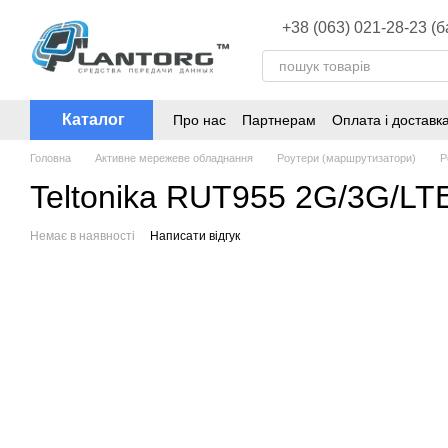
Перейти до основного контенту
+38 (063) 021-28-23 (
Каталог
Про нас
Партнерам
Оплата і доставк
Головна
Активне мережеве обладнання
Роутери (маршрутизатори)
Р
Teltonika RUT955 2G/3G/LT
Немає в наявності
Написати відгук