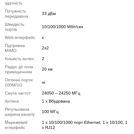
здатність
Потужність
33 дБм
передавача
Швидкість
10/100/1000 Мбіт/сек
портів
Web-інтерфейс
є
Підтримка
2x2
MIMO
Кількість антен
2
Радіус дії поза
20 км
приміщенням
Оптичні порти
ні
100M/1G
Смуга частот
24050 – 24250 МГц
Антена
1 х Вбудована
Регульована
100 МГц
ширина каналу
Мережевий
1 x 10/100/1000 порт Ethernet, 1 x 10/100, 1
інтерфейс
x RJ12