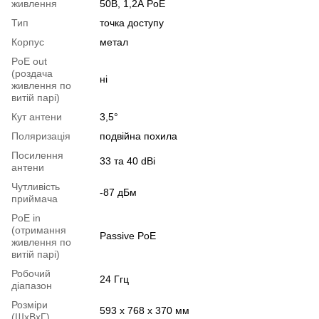
живлення
50В, 1,2А PoE
Тип
точка доступу
Корпус
метал
PoE out
(роздача
ні
живлення по
витій парі)
Кут антени
3,5°
Поляризація
подвійна похила
Посилення
33 та 40 dBi
антени
Чутливість
-87 дБм
приймача
PoE in
(отримання
Passive PoE
живлення по
витій парі)
Робочий
24 Ггц
діапазон
Розміри
593 x 768 x 370 мм
(ШxВxГ)