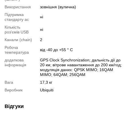
Використання
зовнішня (вулична)
Підтримка
ні
стандарту ac
Кількість
ні
роз'ємів USB
Канали (chain)
2
Робоча
від -40 до +55 ° C
температура
додаткова
GPS Clock Synchronization; дальність дії до
інформація
20 км; вітрове навантаження до 200 км/год;
модуляція даних: QPSK MIMO; 16QAM
MIMO; 64QAM; 256QAM
Вага
17,3 кг
Виробник
Ubiquiti
Відгуки