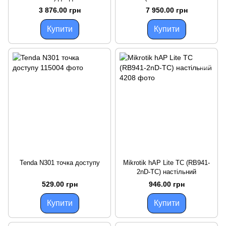
точка доступу
BT5&BG77&R11e-LR8) шлюз
3 876.00 грн
7 950.00 грн
IoT з технологією LoRa
Купити
Купити
Tenda N301 точка доступу
Mikrotik hAP Lite TC (RB941-
2nD-TC) настільний
529.00 грн
946.00 грн
Купити
Купити