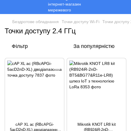
Бездротове обладнання
Точки доступу Wi-Fi
Точки доступу 
Точки доступу 2.4 ГГц
Фільтр
За популярністю
cAP XL ac (RBcAPGi-
Mikrotik KNOT LR8 kit
5acD2nD-XL) дводіапазонна
(RB924iR-2nD-