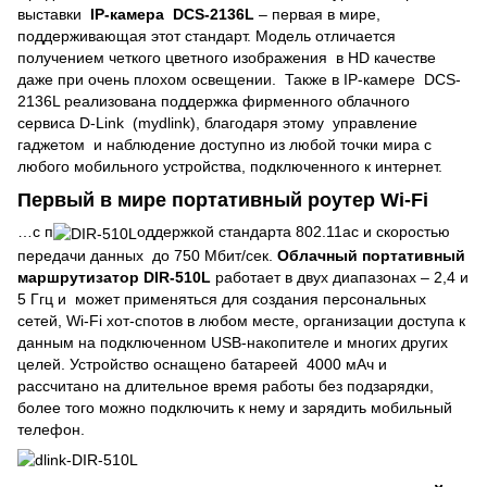
выставки
IP-камера DCS-2136L
– первая в мире,
поддерживающая этот стандарт. Модель отличается
получением четкого цветного изображения в HD качестве
даже при очень плохом освещении. Также в IP-камере DCS-
2136L реализована поддержка фирменного облачного
сервиса D-Link (mydlink), благодаря этому управление
гаджетом и наблюдение доступно из любой точки мира с
любого мобильного устройства, подключенного к интернет.
Первый в мире портативный роутер Wi-Fi
…с п
оддержкой стандарта 802.11ac и скоростью
передачи данных до 750 Мбит/сек.
Облачный портативный
маршрутизатор DIR-510L
работает в двух диапазонах – 2,4 и
5 Ггц и может применяться для создания персональных
сетей, Wi-Fi хот-спотов в любом месте, организации доступа к
данным на подключенном USB-накопителе и многих других
целей. Устройство оснащено батареей 4000 мАч и
рассчитано на длительное время работы без подзарядки,
более того можно подключить к нему и зарядить мобильный
телефон.