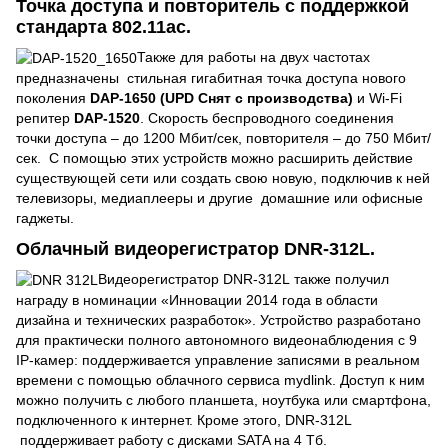
Точка доступа и повторитель с поддержкой
стандарта 802.11ac.
Также для работы на двух частотах
предназначены стильная гигабитная точка доступа нового
поколения
DAP-1650
(UPD Снят с производства)
и Wi-Fi
репитер
DAP-15
20
. Скорость беспроводного соединения
точки доступа – до 1200 Мбит/сек, повторителя – до 750 Мбит/
сек. С помощью этих устройств можно расширить действие
существующей сети или создать свою новую, подключив к ней
телевизоры, медиаплееры и другие домашние или офисные
гаджеты.
Облачный видеорегистратор DNR-312L.
Видеорегистратор DNR-312L
также получил
награду в номинации «Инновации 2014 года в области
дизайна и технических разработок». Устройство разработано
для практически полного автономного видеонаблюдения с 9
IP-камер: поддерживается управление записями в реальном
времени с помощью облачного сервиса mydlink. Доступ к ним
можно получить с любого планшета, ноутбука или смартфона,
подключенного к интернет. Кроме этого, DNR-312L
поддерживает работу с дисками SATA на 4 Тб.