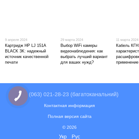
9 апреля 2024
29 марта 2024
11 марта 2024
Картридж HP LJ 151A
Выбор WiFi камеры
Кабель КГН
BLACK 3K: надежный
видеонаблюдения: как
характерист
источник качественной
выбрать лучший вариант
расшифровк
печати
для ваших нужд?
применение
+38 (063) 021-28-23 (багатоканальний)
Контактная информация
Полная версия сайта
© 2026
Укр
Рус