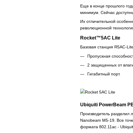
Еще в конце прошлого год
минимум. Сейчас доступны
Их отличительной особенн
революционной технологии
Rocket™5AC Lite
Базовая станция
R5AC-Lit
Пропускная способност
2 защищенных от влаг
Гигабитный порт.
Ubiquiti PowerBeam P
Производитель разделил 
Nanobeam M5-19. Все точк
формата 802.11ac -
Ubiqu