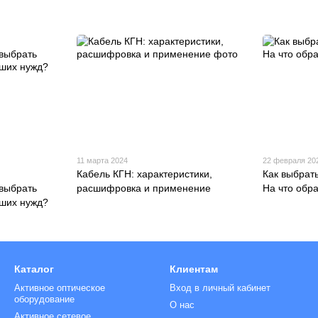
11 марта 2024
22 февраля 20
Кабель КГН: характеристики,
Как выбрат
 выбрать
расшифровка и применение
На что обр
аших нужд?
Каталог
Клиентам
Активное оптическое
Вход в личный кабинет
оборудование
О нас
Активное сетевое