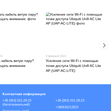
24
6 февраля 2024
ь кабель витую пару?
Усиление сети Wi-Fi с помощью
ащать внимание.
точки доступа Ubiquiti Unifi AC Lite
AP (UAP-AC-LITE)
Контактная информация
+38 (063) 021-28-23
+38 (063) 021-28-23
(багатоканальний)
+380630212823