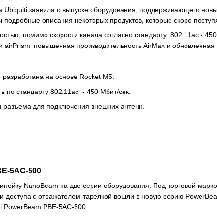
а Ubiquiti заявила о выпуске оборудования, поддерживающего но
 подробные описания некоторых продуктов, которые скоро поступя
остью, помимо скорости канала согласно стандарту 802.11ac - 45
 airPrism, повышенная производительность AirMax и обновленная 
e
разработана на основе Rocket M5.
ь по стандарту 802.11ac - 450 Мбит/сек.
и разъема для подключения внешних антенн.
BE-5AC-500
линейку NanoBeam на две серии оборудования. Под торговой марк
и доступа с отражателем-тарелкой вошли в новую серию PowerBeam
iti PowerBeam PBE-5AC-500
.