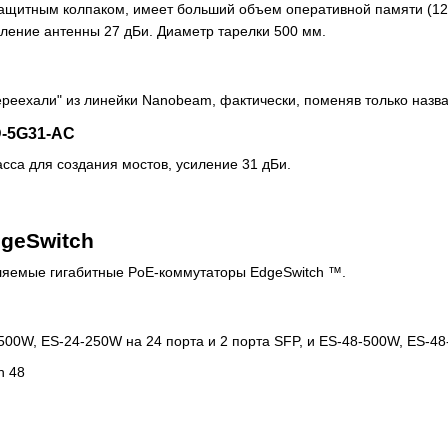
 защитным колпаком, имеет больший объем оперативной памяти (12
ление антенны 27 дБи. Диаметр тарелки 500 мм.
ереехали" из линейки Nanobeam, фактически, поменяв только назв
D-5G31-AC
сса для создания мостов, усиление 31 дБи.
geSwitch
ляемые гигабитные PoE-коммутаторы EdgeSwitch ™.
-500W
,
ES-24-250W
на 24 порта и 2 порта SFP, и
ES-48-500W
,
ES-48