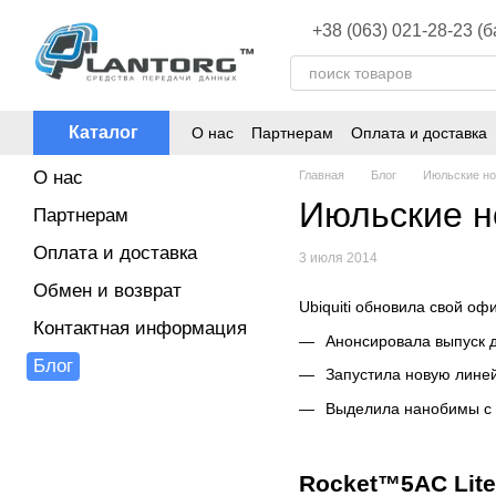
Перейти к основному контенту
+38 (063) 021-28-23 (
Каталог
О нас
Партнерам
Оплата и доставка
О нас
Главная
Блог
Июльские нов
Июльские но
Партнерам
Оплата и доставка
3 июля 2014
Обмен и возврат
Ubiquiti обновила свой оф
Контактная информация
Анонсировала выпуск 
Блог
Запустила новую линей
Выделила нанобимы с 
Rocket™5AC Lite