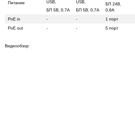
USB,
USB,
Питание
БП 24В,
БП 5В, 0,7А
БП 5В, 0,7А
0,8А
PoE in
-
-
1 порт
PoE out
-
-
5 порт
Видеообзор: