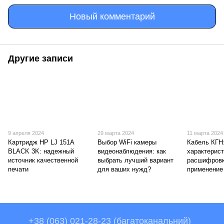
Новый комментарий
Другие записи
9 апреля 2024
29 марта 2024
11 марта 2024
Картридж HP LJ 151A
Выбор WiFi камеры
Кабель КГН
BLACK 3K: надежный
видеонаблюдения: как
характерист
источник качественной
выбрать лучший вариант
расшифровк
печати
для ваших нужд?
применение
+38 (063) 021-28-23 (багатоканальний)