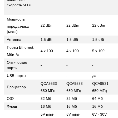
-
-
-
скорость 5ГГц
Мощность
22 dBm
22 dBm
22 dBm
передатчика
(макс)
Антенна
1.5 dBi
1.5 dBi
1.5 dBi
Порты Ethernet,
4 х 100
4 х 100
5 х 100
Мбит/с
Оптические
-
-
-
порты
USB-порты
-
-
да
QCA9533
QCA9533
QCA9531
Процессор
650 МГц
650 МГц
650 МГц
ОЗУ
32 Мб
32 Мб
64 Мб
Флеш
16 Мб
16 Мб
16 Мб
5V mini-
5V mini-
6V - 30V,