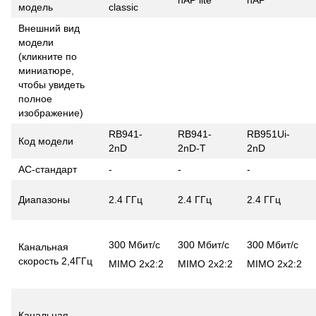
hAP lite
hAP
модель
classic
Внешний вид
модели
(кликните по
миниатюре,
чтобы увидеть
полное
изображение)
RB941-
RB941-
RB951Ui-
Код модели
2nD
2nD-T
2nD
AC-стандарт
-
-
-
Диапазоны
2.4 ГГц
2.4 ГГц
2.4 ГГц
300 Мбит/с
300 Мбит/с
300 Мбит/с
Канальная
скорость 2,4ГГц
MIMO 2x2:2
MIMO 2x2:2
MIMO 2x2:2
Канальная