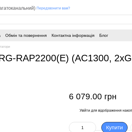
багатоканальний)
Передзвонити вам?
а
Обмін та повернення
Контактна інформація
Блог
татори
e RG-RAP2200(E) (AC1300, 2x
6 079.00 грн
Увійти
для відображення накоп
%
Купити