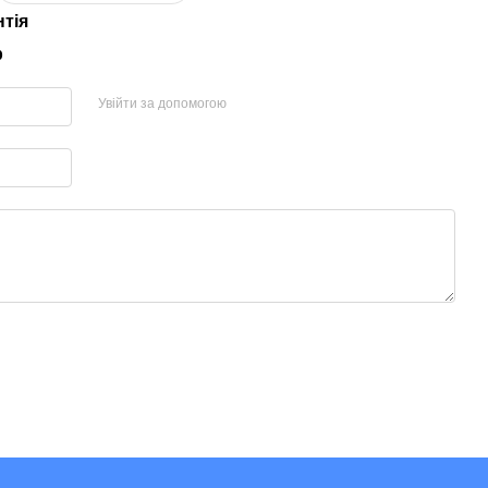
нтія
р
Увійти за допомогою