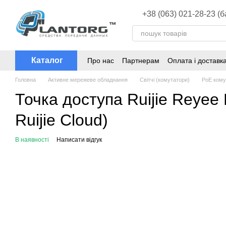
Перейти до основного контенту
+38 (063) 021-28-23 (
Каталог
Про нас
Партнерам
Оплата і доставк
Головна
Активне мережеве обладнання
Світчі (комутатори)
PoE кому
Точка доступа Ruijie Reye
Ruijie Cloud)
В наявності
Написати відгук