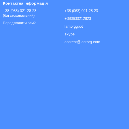
Контактна інформація
+38 (063) 021-28-23
+38 (063) 021-28-23
(багатоканальний)
+380630212823
Передзвонити вам?
lantorggbot
skype
content@lantorg.com