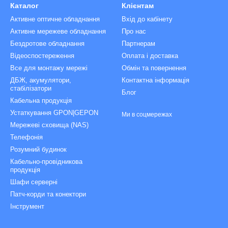
Каталог
Клієнтам
Активне оптичне обладнання
Вхід до кабінету
Активне мережеве обладнання
Про нас
Бездротове обладнання
Партнерам
Відеоспостереження
Оплата і доставка
Все для монтажу мережі
Обмін та повернення
ДБЖ, акумулятори,
Контактна інформація
стабілізатори
Блог
Кабельна продукція
Устаткування GPON|GEPON
Ми в соцмережах
Мережеві сховища (NAS)
Телефонія
Розумний будинок
Кабельно-провідникова
продукція
Шафи серверні
Патч-корди та конектори
Інструмент