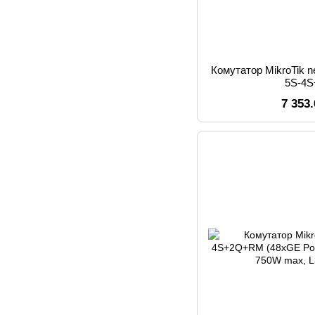
Комутатор MikroTik n
5S-4
7 353