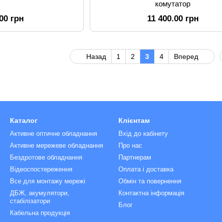
комутатор
.00 грн
11 400.00 грн
Назад
1
2
3
4
Вперед
Каталог
Клієнтам
Активне оптичне обладнання
Вхід до кабінету
Активне мережеве обладнання
Про нас
Бездротове обладнання
Партнерам
Відеоспостереження
Оплата і доставка
Все для монтажу мережі
Обмін та повернення
ДБЖ, акумулятори,
Контактна інформація
стабілізатори
Блог
Кабельна продукція