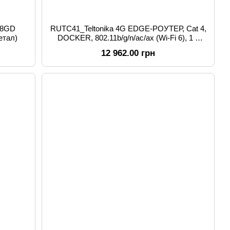
08GD
RUTC41_Teltonika 4G EDGE-РОУТЕР, Cat 4,
етал)
DOCKER, 802.11b/g/n/ac/ax (Wi-Fi 6), 1 x
WAN port 10/100/1000 Mbp, 4 x LAN ports,
12 962.00 грн
10/100/1000 Mbps, 1 GB, DDR4, 16 MB serial
NOR flash