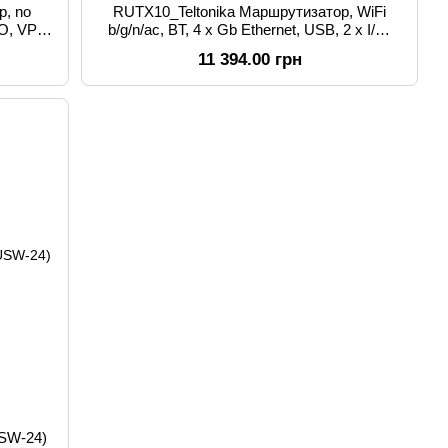
р, no
RUTX10_Teltonika Маршрутизатор, WiFi
/O, VPN,
b/g/n/ac, BT, 4 x Gb Ethernet, USB, 2 x I/O,
VPN, Routing
11 394.00 грн
USW-24)