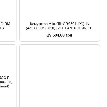
8XG-RM
Комутатор MikroTik CRS504-4XQ-IN
FE)
(4x100G QSFP28, 1xFE LAN, POE-IN, DC
JACK, 2-PIN, Dual PSU)
29 504.00 грн