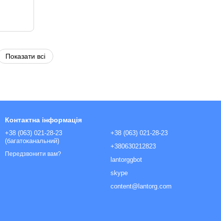
Показати всі
Контактна інформація
+38 (063) 021-28-23
+38 (063) 021-28-23
(багатоканальний)
+380630212823
Передзвонити вам?
lantorggbot
skype
content@lantorg.com