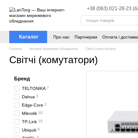
Перейти до основного контенту
+38 (063) 021-28-23 (
Каталог
Про нас
Партнерам
Оплата і доставк
Головна
Активне мережеве обладнання
Світчі (комутатори)
Світчі (комутатори)
Бренд
7
TELTONIKA
3
Dahua
2
Edge-Core
18
Mikrotik
18
TP-Link
9
Ubiquiti
3