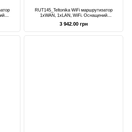
затор
RUT145_Teltonika WiFi маршрутизатор
ий
1xWAN, 1xLAN, WiFi. Оснащений
інтерфейсом RS485
3 942.00 грн