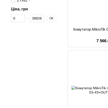
ZYXEL
Ціна, грн
Від Ціна, грн
До Ціна, грн
ОК
Комутатор MikroTik
7 566