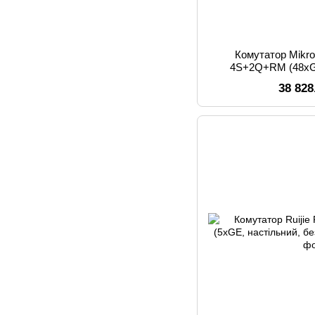
Комутатор Mikr
4S+2Q+RM (48xG
2xQSFP+, 7
38 828