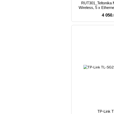
RUT301_Teltonika
Wireless, 5 x Ethern
Rou
4 050
TP-Link 