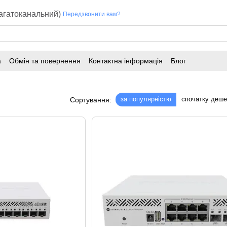
багатоканальний)
Передзвонити вам?
а
Обмін та повернення
Контактна інформація
Блог
за популярністю
спочатку деш
Сортування: