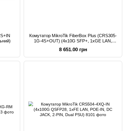
2S+IN
Комутатор MikroTik FiberBox Plus (CRS305-
ьний)
1G-4S+OUT) (4x10G SFP+, 1xGE LAN,
зовнішній, IP66-40°/+70°, POE in, DC, 2pin)
8 651.00 грн