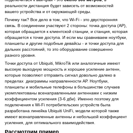
реальности дистанция будет зависеть от возможностей
вашего устройства и от окружающей среды.
Почему так? Все дело в том, что Wi-Fi - это двусторонняя
связь. В соединении участвуют 2 стороны: точка доступа (AP),
которая обращается к клиентской станции, и станция, которая
обращается к точке доступа. И если мы сравниваем ноутбуки,
планшеты и другие подобные девайсы - и точки доступа для
дальних расстояний, то это оборудование совершенно
разного уровня.
Точки доступа от Ubiquiti, MikroTik или аналогичные имеют
высокую выходную мощность и хорошее усиление антенн,
которые позволяют отправить сигнал довольно далеко в
пределах диаграммы направленности AP. Ноутбуки,
планшеты и мобильные телефоны в большинстве случаев
укомплектованы всенаправленными антеннами с низким
коэффициентом усиления (3-6 дби). Именно поэтому для
подключения к Wi-Fi потребительских устройств была
разработана линейка Ubiquiti UniFi, модели которой также
имеют всенаправленные антенны и небольшой коэффициент
усиления, для оптимального взаимодействия.
Рассмотрим пример