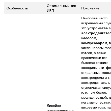
Оптимальный тип
Особенность
Пояснение
ИБП
Наиболее часто
встречаемый случ
это
устройства с
электродвигател
насосом,
компрессором
, 
числе насосы газ
котлов, а также
практически вся
бытовая техника:
холодильники, фе
стиральные маши
электродрели и т.
электродвигатель
ступенчатая сину
или, тем более,
меандр, воздейст
негативно: возни
Линейно-
вихревые токи, п
интерактивные с