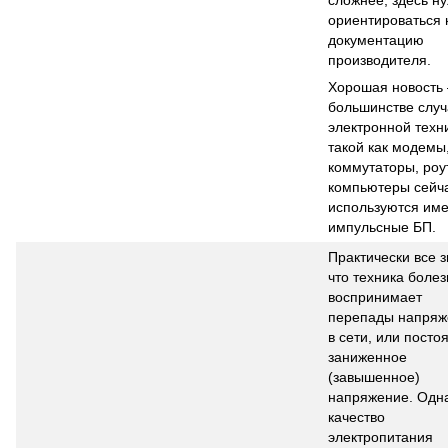
сложнее, здесь н
ориентироваться 
документацию
производителя.
Хорошая новость 
большинстве случ
электронной техн
такой как модемы
коммутаторы, роу
компьютеры сейч
используются им
импульсные БП.
Практически все з
что техника боле
воспринимает
перепады напряж
в сети, или посто
заниженное
(завышенное)
напряжение. Одн
качество
электропитания