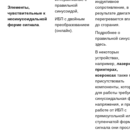
индуктивное
правильной
Элементы,
сопротивление, в
синусоидой
,
чувствительные к
результате двигат
несинусоидальной
ИБП с двойным
перегревается вп
форме сигнала
.
преобразованием
до сгорания.
(онлайн)
.
Подробнее о
правильной сину
здесь
.
В некоторых
устройствах,
например,
лазер
принтерах,
ксероксах
также 
присутствовать
компоненты, кот
для работы требу
синусоидальная 
напряжения, и пр
работе от ИБП с
прямоугольной и
ступенчатой фор
сигнала они прос