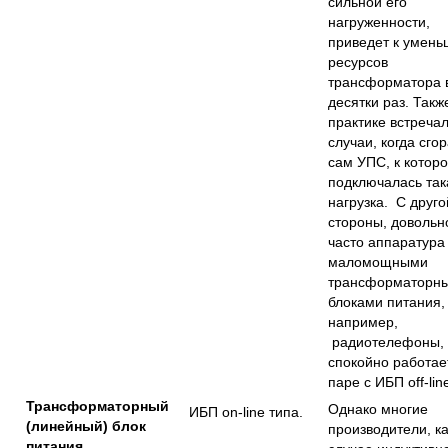
сильной его
нагруженности,
приведет к умен
ресурсов
трансформатора 
десятки раз. Такж
практике встреча
случаи, когда сго
сам УПС, к котор
подключалась так
нагрузка. С друго
стороны, довольн
часто аппаратура
маломощными
трансформаторн
блоками питания,
например,
радиотелефоны,
спокойно работае
паре с ИБП off-lin
Трансформаторный
Однако многие
ИБП on-line типа.
(линейный) блок
производители, ка
питания.