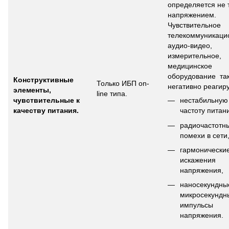
определяется не 
напряжением.
Чувствительное
телекоммуникаци
аудио-видео,
измерительное,
медицинское
оборудование та
Конструктивные
Только ИБП on-
негативно реагиру
элементы,
line типа.
чувствительные к
нестабильную
качеству питания.
частоту питан
радиочастотн
помехи в сети
гармонически
искажения
напряжения,
наносекундны
микросекундн
импульсы
напряжения.