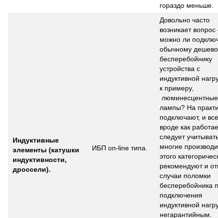
гораздо меньше.
Довольно часто
возникает вопрос 
можно ли подключ
обычному дешев
бесперебойнику
устройства с
индуктивной нагру
к примеру,
люминесцентные
лампы? На практ
подключают, и вс
вроде как работае
следует учитывать
Индуктивные
многие производи
ИБП on-line типа.
элементы (катушки
этого категоричес
индуктивности,
рекомендуют и от
дроссели).
случаи поломки
бесперебойника 
подключения
индуктивной нагру
негарантийным.