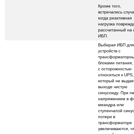
Кроме того,
встречались случа
когда реактивная
нагрузка поврежд
рассчитанный на 
ИБП.
Выбирая ИБП для
устройств с
трансформаторн
блоками питания,
с осторожностью
относиться к UPS,
который не выдае
выходе чистую
синусоиду. При п
напряжением в ф
меандра или
ступенчатой сину
потери в
трансформаторе
увеличиваются, чт