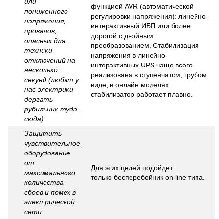
или
функцией AVR
(автоматической
пониженного
регулировки напряжения): линейно-
напряжения,
интерактивный ИБП или более
провалов,
дорогой с двойным
опасных для
преобразованием. Стабилизация
техники
напряжения в линейно-
отключений на
интерактивных UPS чаще всего
несколько
реализована в ступенчатом, грубом
секунд (любят у
виде, в онлайн моделях
нас электрики
стабилизатор работает плавно.
дергать
рубильник туда-
сюда).
Защитить
чувствительное
оборудование
от
Для этих целей подойдет
максимального
только
бесперебойник on-line типа
.
количества
сбоев и помех в
электрической
сети.