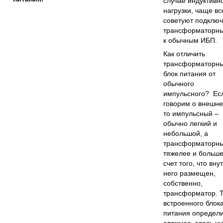
случае индуктивн
нагрузки, чаще вс
советуют подключ
трансформаторн
к обычным ИБП.
Как отличить
трансформаторн
блок питания от
обычного
импульсного? Ес
говорим о внешне
то импульсный –
обычно легкий и
небольшой, а
трансформаторны
тяжелее и больше
счет того, что вну
него размещен,
собственно,
трансформатор. 
встроенного блок
питания определи