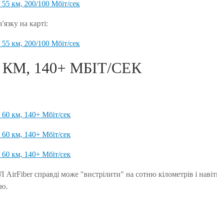
'язку на карті:
0 КМ, 140+ МБІТ/СЕК
Л AirFiber справді може "вистрілити" на сотню кілометрів і нав
ю.