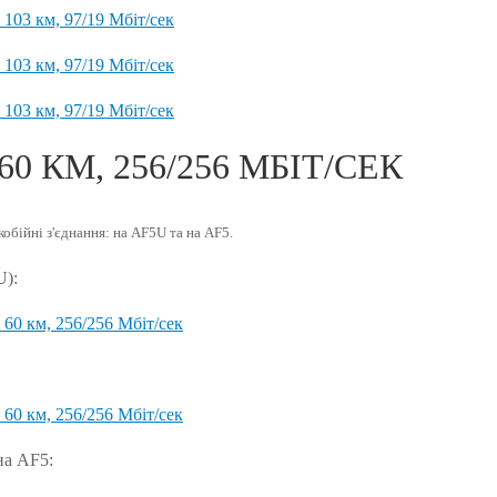
60 КМ, 256/256 МБІТ/СЕК
кобійні з'єднання: на AF5U та на AF5.
U):
 на AF5: