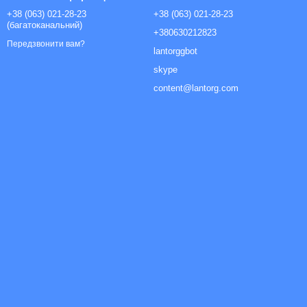
+38 (063) 021-28-23
+38 (063) 021-28-23
(багатоканальний)
+380630212823
Передзвонити вам?
lantorggbot
skype
content@lantorg.com