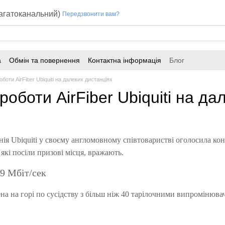
багатоканальний)
Передзвонити вам?
а
Обмін та повернення
Контактна інформація
Блог
оботи AirFiber Ubiquiti на далеких дистанціях
роботи AirFiber Ubiquiti на да
ія Ubiquiti у своєму англомовному співтоваристві оголосила ко
які посіли призові місця, вражають.
19 Мбіт/сек
на ​​на горі по сусідству з більш ніж 40 тарілочними випромінюв