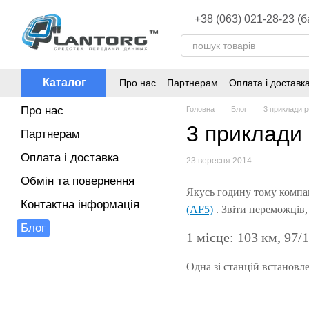
Перейти до основного контенту
+38 (063) 021-28-23 (
Каталог
Про нас
Партнерам
Оплата і доставк
Про нас
Головна
Блог
3 приклади р
3 приклади 
Партнерам
Оплата і доставка
23 вересня 2014
Обмін та повернення
Якусь годину тому компан
Контактна інформація
(AF5)
.
Звіти переможців, 
Блог
1 місце: 103 км, 97/
Одна зі станцій встановле