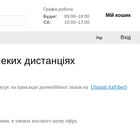
Графік роботи:
Мій кошик
Будні:
09:00–18:00
Сб:
10:00–13:00
Вхід
Укр
леких дистанціях
нкурс на приклади далекобійних лінків на
Ubiquiti AirFiber5
ачами, в умовах високого шуму ефіру.