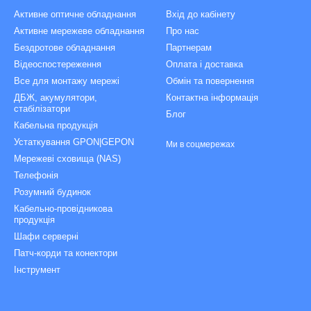
Активне оптичне обладнання
Вхід до кабінету
Активне мережеве обладнання
Про нас
Бездротове обладнання
Партнерам
Відеоспостереження
Оплата і доставка
Все для монтажу мережі
Обмін та повернення
ДБЖ, акумулятори,
Контактна інформація
стабілізатори
Блог
Кабельна продукція
Устаткування GPON|GEPON
Ми в соцмережах
Мережеві сховища (NAS)
Телефонія
Розумний будинок
Кабельно-провідникова
продукція
Шафи серверні
Патч-корди та конектори
Інструмент