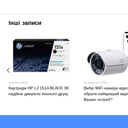
Інші записи
9 квітня 2024
29 березня 2024
Картридж HP LJ 151A BLACK 3K:
Вибір WiFi камери віде
надійне джерело якісного друку
обрати найкращий варі
Ваших потреб?