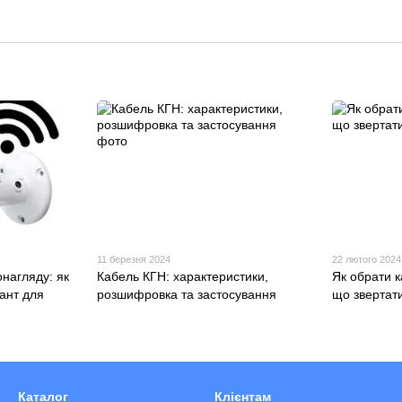
11 березня 2024
22 лютого 2024
онагляду: як
Кабель КГН: характеристики,
Як обрати 
ант для
розшифровка та застосування
що звертати
Каталог
Клієнтам