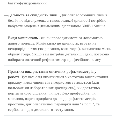
багатофункціональний.
Дальність та складність ліній
.
Для оптоволоконних ліній з
безліччю відгалужень, а також великої дальності потрібно
набувати модель з динамічним діапазоном 30dB і більше.
Види вимірювань
, які ви проводитимете за допомогою
даного приладу.
Мінімально це дальність, втрати на
неоднорідностях (зварювання, конектори), визначення місць
обриву тощо.
Якщо вам потрібні детальніші дані, потрібно
вибирати оптичний рефлектометр професійного класу.
Практика використання оптичних рефлектометрів у
роботі.
Тут вам слід визначитися з частотою використання
приладу, яким чином він використовуватиметься (для
польових чи лабораторних досліджень), чи достатньо
портативного рішення, чи потрібно професійне, чи,
можливо, варто придбати два види рефлектометрів -
простіше, для оперативної перевірки лінії "в полі ", та
серйозна – для детального тестування.