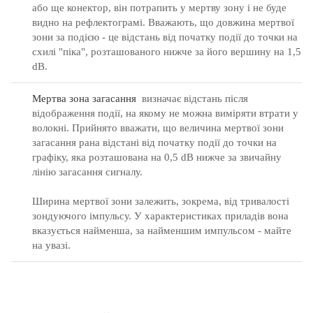
або ще конектор, він потрапить у мертву зону і не буде
видно на рефлектограмі.
Вважають, що довжина мертвої
зони за подією - це відстань від початку події до точки на
схилі "піка", розташованого нижче за його вершину на 1,5
dB.
Мертва зона загасання
визначає відстань після
відображення події, на якому не можна виміряти втрати у
волокні.
Прийнято вважати, що величина мертвої зони
загасання рана відстані від початку події до точки на
графіку, яка розташована на 0,5 dB нижче за звичайну
лінію загасання сигналу.
Ширина мертвої зони залежить, зокрема, від тривалості
зондуючого імпульсу.
У характеристиках приладів вона
вказується найменша, за найменшим импульсом - майте
на увазі.