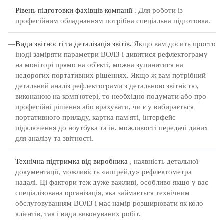
Рівень підготовки фахівців компанії
.
Для роботи із
професійним обладнанням потрібна спеціальна підготовка.
Види звітності та деталізація звітів.
Якщо вам досить просто
іноді заміряти параметри ВОЛЗ і дивитися рефлектограму
на моніторі прямо на об'єкті, можна зупинитися на
недорогих портативних рішеннях.
Якщо ж вам потрібний
детальний аналіз рефлектограми з детальною звітністю,
виконаною на комп'ютері, то необхідно подумати або про
професійні рішення або врахувати, чи є у вибирається
портативного приладу, картка пам'яті, інтерфейс
підключення до ноутбука та ін.
можливості передачі даних
для аналізу та звітності.
Технічна підтримка від виробника
, наявність детальної
документації, можливість «апгрейду» рефлектометра
надалі.
Ці фактори теж дуже важливі, особливо якщо у вас
спеціалізована організація, яка займається технічним
обслуговуванням ВОЛЗ і має намір розширювати як коло
клієнтів, так і види виконуваних робіт.