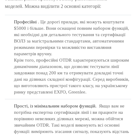
моделей.
Можна виділити 2 основні категорії:
Професійні
.
Це дорогі прилади, які можуть коштувати
$5000 і більше.
Вони оснащені повним набором функцій,
які необхідні для детального тестування та сертифікації
ВОЛЗ за магістральними стандартами, автоматичними
режимами перевірки та можливістю виставляння
параметрів вручну.
Крім того, професійні OTDR характеризуються широким
динамічним діапазоном, що дозволяє тестувати лінії
завдовжки понад 200 км та отримувати докладні точні
дані на ділянках складної конфігурації.
Серед виробників,
що виготовляють пристрої такого класу, на українському
ринку представлені EXFO, Greenlee.
Прості, із мінімальним набором функцій.
Якщо вам не
потрібна експертна сертифікація лінії і ви працюєте на
порівняно невеликих ділянках мережі, можна обійтися
звичайним OTDR.
Такі моделі виконують всі основні
функції: вимірюють згасання сигналу, показують відстань