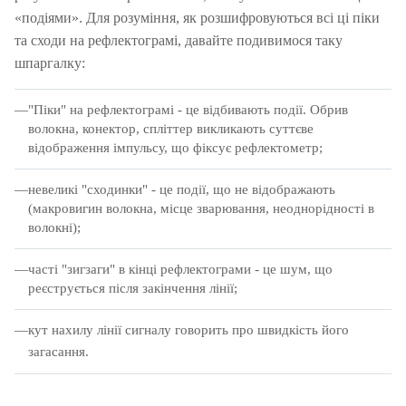
«подіями».
Для розуміння, як розшифровуються всі ці піки
та сходи на рефлектограмі, давайте подивимося таку
шпаргалку:
"Піки" на рефлектограмі - це відбивають події.
Обрив
волокна, конектор, спліттер викликають суттєве
відображення імпульсу, що фіксує рефлектометр;
невеликі "сходинки" - це події, що не відображають
(макровигин волокна, місце зварювання, неоднорідності в
волокні);
часті "зигзаги" в кінці рефлектограми - це шум, що
реєструється після закінчення лінії;
кут нахилу лінії сигналу говорить про швидкість його
загасання.