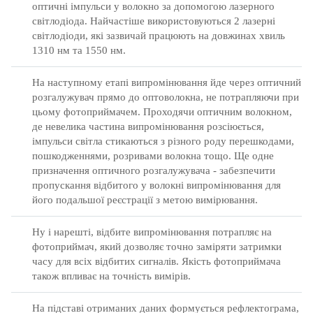
оптичні імпульси у волокно за допомогою лазерного
світлодіода.
Найчастіше використовуються 2 лазерні
світлодіоди, які зазвичай працюють на довжинах хвиль
1310 нм та 1550 нм.
На наступному етапі випромінювання йде через оптичний
розгалужувач прямо до оптоволокна, не потрапляючи при
цьому фотоприймачем.
Проходячи оптичним волокном,
де невелика частина випромінювання розсіюється,
імпульси світла стикаються з різного роду перешкодами,
пошкодженнями, розривами волокна тощо.
Ще одне
призначення оптичного розгалужувача - забезпечити
пропускання відбитого у волокні випромінювання для
його подальшої реєстрації з метою вимірювання.
Ну і нарешті, відбите випромінювання потрапляє на
фотоприймач, який дозволяє точно заміряти затримки
часу для всіх відбитих сигналів.
Якість фотоприймача
також впливає на точність вимірів.
На підставі отриманих даних формується рефлектограма,