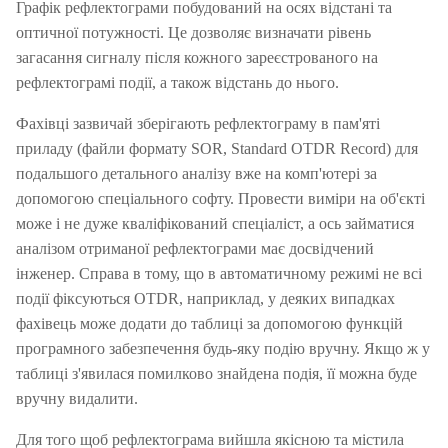
Графік рефлектограми побудований на осях відстані та
оптичної потужності. Це дозволяє визначати рівень
загасання сигналу після кожного зареєстрованого на
рефлектограмі події, а також відстань до нього.
Фахівці зазвичай зберігають рефлектограму в пам'яті
приладу (файли формату SOR, Standard OTDR Record) для
подальшого детального аналізу вже на комп'ютері за
допомогою спеціального софту.
Провести виміри на об'єкті
може і не дуже кваліфікований спеціаліст, а ось займатися
аналізом отриманої рефлектограми має досвідчений
інженер.
Справа в тому, що в автоматичному режимі не всі
події фіксуються OTDR, наприклад, у деяких випадках
фахівець може додати до таблиці за допомогою функцій
програмного забезпечення будь-яку подію вручну.
Якщо ж у
таблиці з'явилася помилково знайдена подія, її можна буде
вручну видалити.
Для того щоб рефлектограма вийшла якісною та містила