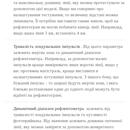
та максимальну довжину лінії, яку можна протестувати за
допомогою цієї моделі.
Якщо ми говоримо про
налаштування тестування, то величину відстані можна
змінювати.
Її потрібно виставити таким чином, щоб на
рефлектограм ви могли побачити кінець лінії.
Наприклад,
якщо ваша лінія 3 км, встановіть 4 км.
Тривалість зондувальних імпульсів
.
Від цього параметра
залежить мертва зона та динамічний діапазон
рефлектометра.
Наприклад, за допомогою малих
імпульсів краще вимірювати лише короткі лінії, якщо у
вас протяжна магістраль, краще виставити в
налаштуваннях потужніші імпульси.
З іншого боку, що
більший імпульс - то ширші будуть мертві зони, і якісь
близько розташовані один до одного події можуть бути
відбиті на рефлектограмі.
Динамічний діапазон рефлектометра
залежить від
тривалості зондувальних імпульсів та чутливості
фотоприймача.
Від значення залежить довжина оптичної
лінії, яку можна заміряти за допомогою конкретного