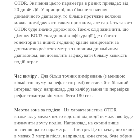
OTDR.
Значення цього параметра в різних приладах від
20 до 46 Дб.
У принципі, що більше значення
динамічного діапазону, то більше протяжне волокно
можна досліджувати таким приладом, але вартість такого
OTDR буде значно дорожчою.
Також слід зазначити, що
ділянку ВОЛЗ складнішої конфігурації (де є багато
конекторів та інших з'єднань) краще вимірювати за
допомогою рефлектометра з ширшим динамічним
діапазоном, він дозволить зафіксувати більшу кількість
подій втрат.
Час виміру
.
Для більш точних вимірювань (з меншою
кількістю шуму на рефлектограмі) виставляйте більший
інтервал часу, наприклад, для калібрування чи перевірки
рефлектометра він може бути 180 сек.
Мертва зона за подією
.
Ця характеристика OTDR
визначає, у межах якого відстані від події неможливо буде
визначити другу подію.
Наприклад, на скрині вище
значення цього параметра – 3 метри.
Це означає, що якщо
в межах 3 метрів після, наприклад, конектора, буде обрив