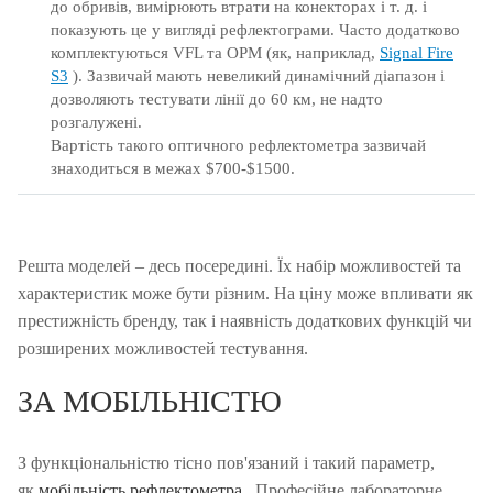
до обривів, вимірюють втрати на конекторах і т. д. і
показують це у вигляді рефлектограми.
Часто додатково
комплектуються VFL та OPM (як, наприклад,
Signal Fire
S3
).
Зазвичай мають невеликий динамічний діапазон і
дозволяють тестувати лінії до 60 км, не надто
розгалужені.
Вартість такого оптичного рефлектометра зазвичай
знаходиться в межах $700-$1500.
Решта моделей – десь посередині.
Їх набір можливостей та
характеристик може бути різним.
На ціну може впливати як
престижність бренду, так і наявність додаткових функцій чи
розширених можливостей тестування.
ЗА МОБІЛЬНІСТЮ
З функціональністю тісно пов'язаний і такий параметр,
як
мобільність рефлектометра
.
Професійне лабораторне