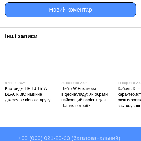
Новий коментар
Інші записи
9 квітня 2024
29 березня 2024
11 березня 20
Картридж HP LJ 151A
Вибір WiFi камери
Кабель КГН
BLACK 3K: надійне
відеонагляду: як обрати
характерист
джерело якісного друку
найкращий варіант для
розшифровк
Ваших потреб?
застосуван
+38 (063) 021-28-23 (багатоканальний)