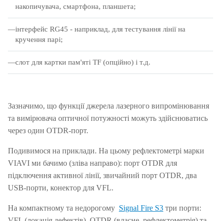
накопичувача, смартфона, планшета;
інтерфейс RG45 - наприклад, для тестування лінії на
кручення парі;
слот для картки пам'яті ТF (опційно) і т.д.
Зазначимо, що функції джерела лазерного випромінювання
та вимірювача оптичної потужності можуть здійснюватись
через один OTDR-порт.
Подивимося на приклади.
На цьому рефлектометрі марки
VIAVI ми бачимо (зліва направо): порт OTDR для
підключення активної лінії, звичайний порт OTDR, два
USB-порти, конектор для VFL.
На компактному та недорогому
Signal Fire S3
три порти:
VFL (локація дефектів), OTDR (власне, рефлектометрія) та