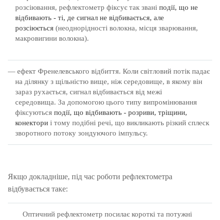
розсіювання, рефлектометр фіксує так звані
події, що не
відбивають - ті, де сигнал не відбивається, але
розсіюється
(неоднорідності волокна, місця зварювання,
макровигини волокна).
ефект Френелевського відбиття.
Коли світловий потік падає
на ділянку з щільністю вище, ніж середовище, в якому він
зараз рухається, сигнал відбивається від межі
середовища.
За допомогою цього типу випромінювання
фіксуються
події, що відбивають - розриви, тріщини,
конектори
і тому подібні речі, що викликають різкий сплеск
зворотного потоку зондуючого імпульсу.
Якщо докладніше, під час роботи рефлектометра
відбувається таке:
Оптичний рефлектометр посилає короткі та потужні