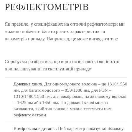
РЕФЛЕКТОМЕТРІВ
Як правило, у специфікаціях на оптичні рефлектометри ми
можемо побачити багато різних характеристик та
параметрів приладу.
Наприклад, це може виглядати так:
Спробуємо розібратися, що вони позначають і які істотні
при налаштуванні та експлуатації приладу.
Довжина хвилі.
Для одномодового волокна – це 1310/1550
нм, для багатомодового – 850/1300 нм, для PON –
1310/1490/1550 нм, для вимірювань на активному волокні
– 1625 нм або 1650 нм.
По довжині хвилі можна
визначити, який тип волокна можна тестувати цим
рефлектометром.
Вимірювана відстань
.
Цей параметр показує мінімальну