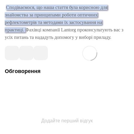
Сподіваємося, що наша стаття була корисною для
знайомства за принципами роботи оптичних
рефлектометрів та методами їх застосування на
практиці.
Фахівці компанії Lantorg проконсультують вас з
усіх питань та нададуть допомогу у виборі приладу.
Обговорення
Додайте перший відгук