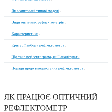
Як влаштовані типові моделі
.
Види оптичних рефлектометрів
.
Характеристики
.
Критерії вибору рефлектометра
.
Що таке рефлектограма, як її аналізувати
.
Поради щодо використання рефлектометра
.
ЯК ПРАЦЮЄ ОПТИЧНИЙ
РЕФЛЕКТОМЕТР