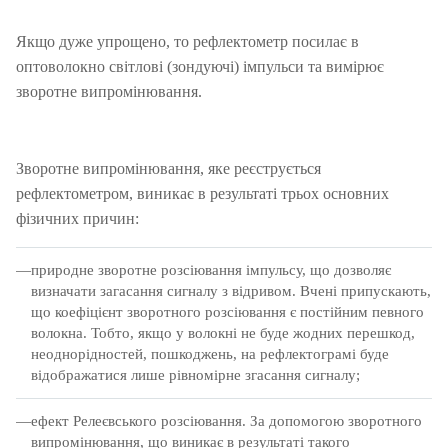
Якщо дуже упрощено, то рефлектометр посилає в
оптоволокно світлові (зондуючі) імпульси та вимірює
зворотне випромінювання.
Зворотне випромінювання, яке реєструється
рефлектометром, виникає в результаті трьох основних
фізичних причин:
природне зворотне розсіювання імпульсу, що дозволяє
визначати загасання сигналу з відривом.
Вчені припускають,
що коефіцієнт зворотного розсіювання є постійним певного
волокна.
Тобто, якщо у волокні не буде жодних перешкод,
неоднорідностей, пошкоджень, на рефлектограмі буде
відображатися лише рівномірне згасання сигналу;
ефект Релеєвського розсіювання.
За допомогою зворотного
випромінювання, що виникає в результаті такого