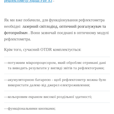
рефлектометр Signal Fire S3
:
Як ми вже побачили, для функціонування рефлектометра
необхідні
лазерний світлодіод, оптичний розгалужувач та
фотоприймач
.
Вони зазвичай поєднані в оптичному модулі
рефлектометра.
Крім того, сучасний OTDR комплектується:
потужним мікропроцесором, який обробляє отримані дані
та виводить результати у вигляді звітів та рефлектограми;
акумуляторною батареєю - щоб рефлектометр можна було
використати далеко від джерел електроживлення;
кольоровим екраном високої роздільної здатності;
функціональними кнопками;