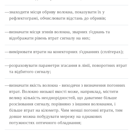
знаходити місця обриву волокна, показувати їх у
рефлектограмі, обчислювати відстань до обривів;
визначати місця згинів волокна, зварних з'єднань та
відображати рівень втрат сигналу на них;
вимірювати втрати на конекторних з'єднаннях (сплітерах);
розраховувати параметри згасання в лінії, поворотних втрат
та відбитого сигналу;
визначати якість волокна - виходячи з визначення погонних
втрат.
Волокно низької якості може, наприклад, містити
велику кількість неоднорідностей, що даватиме більше
розсіювання сигналу, порівняно з іншими волокнами, і
більше втрат на кілометр.
Чим менші погонні втрати, тим
довше можна побудувати мережу на однакових
потужностях оптичного обладнання;