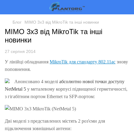
Блог
MIMO 3x3 від MikroTik та інші новинки
MIMO 3x3 від MikroTik та інші
новинки
27 серпня 2014
У лінійці обладнання
MikroTik для стандарту 802.11ac
знову
поповнення.
Анонсовано 4 моделі
абсолютно нової точки доступу
NetMetal 5
у металевому корпусі підвищеної герметичності,
з гігабітним портом Ethernet та SFP-портом:
Дві моделі з представлених містять 2 роз'єми для
підключення зовнішньої антени: