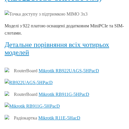
Моделі з 922 платою оснащені додатковим MiniPCIe та SIM-
слотами.
Детальне порівняння всіх чотирьох
моделей
RouterBoard
Mikrotik RB922UAGS-5HPacD
RouterBoard
Mikrotik RB911G-5HPacD
Радіокартка
Mikrotik R11E-5HacD