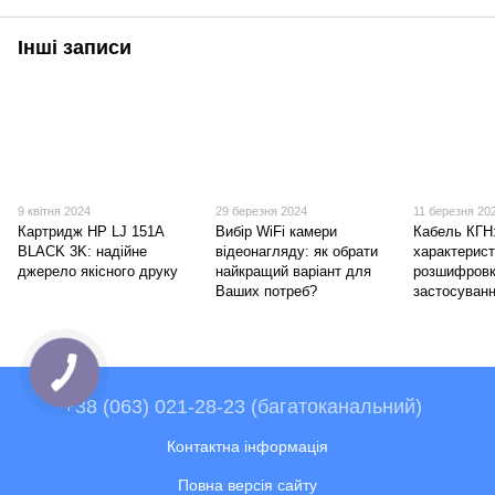
Інші записи
9 квітня 2024
29 березня 2024
11 березня 20
Картридж HP LJ 151A
Вибір WiFi камери
Кабель КГН
BLACK 3K: надійне
відеонагляду: як обрати
характерист
джерело якісного друку
найкращий варіант для
розшифровк
Ваших потреб?
застосуван
+38 (063) 021-28-23 (багатоканальний)
Контактна інформація
Повна версія сайту