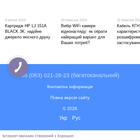
9 квітня 2024
29 березня 2024
11 березня 20
Картридж HP LJ 151A
Вибір WiFi камери
Кабель КГН
BLACK 3K: надійне
відеонагляду: як обрати
характерист
джерело якісного друку
найкращий варіант для
розшифровк
Ваших потреб?
застосуван
+38 (063) 021-28-23 (багатоканальний)
Контактна інформація
Повна версія сайту
© 2026
Укр
Рус
Інтернет-магазин створений з Хорошоп