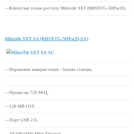
Клієнтські точки доступу Mikrotik SXT (RBSXTG-5HPacD).
Mikrotik SXT SA (RBSXTG-5HPacD-SA)
Переважне використання - базова станція,
Процесор 720 МгЦ,
128 MB ОЗУ,
Порт USB 2.0,
10/100/1000 Мбіт Ethernet,