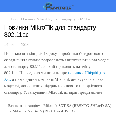
Блог
Новинки MikroTik для стандарту 802.11ac
Новинки MikroTik для стандарту
802.11ac
14 липня 2014
Починаючи з кінця 2013 року, виробники бездротового
обладнання активно розробляють і випускають нові моделі
для стандарту 802.11ac, який приходить на зміну
802.11n.
Нещодавно ми писали про
новинки Ubiquiti для
AC,
а цими днями компанія MikroTik анонсувала кілька
моделей, доповнених підтримкою нового швидкісного
стандарту.
Устаткування MkroTik ac зараз представлене:
Базовими станціями Mikrotik SXT SA (RBSXTG-5HPacD-SA)
та Mikrotik NetBox5 (RB911G-5HPacD);