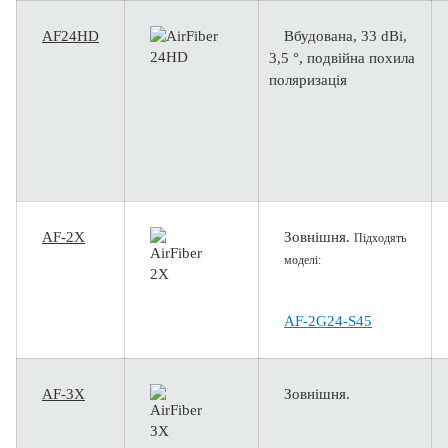
AF24HD
Вбудована, 33 dBi,
3,5 °, подвійна похила
поляризація
AF-2X
Зовнішня.
Підходять
моделі:
AF-2G24-S45
AF-3X
Зовнішня.