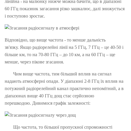
лінійна - на малюнку нижче можна бачити, що в діапазоні
60 ГГц показник загасання різко зашкалює, далі знижується
і поступово зростає.
Відповідно, що вище частота - то менше дальність
зв'язку.
Якщо радіорелейні лінії на 5 ГГц, 7 ГГц – це 40-50 і
більше км, то на 70-80 ГГц – до 10 км, а на 60 ГГц – ще
менше, через пікове згасання.
Чим вище частота, тим більший вплив на сигнал
надають атмосферні опади.
У діапазоні 2-8 ГГц їх вплив на
потужний радіорелейний канал практично непомітний, а в
діапазонах вище 40 ГГц дощ стає серйозною
перешкодою.
Дивимося графік залежності:
Що частота, то більшої пропускної спроможності