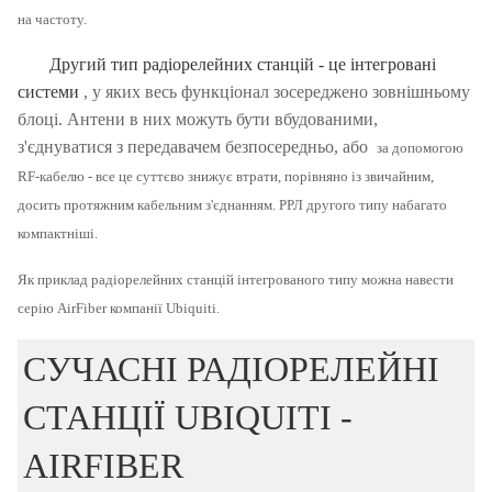
на частоту.
Другий тип радіорелейних станцій - це інтегровані
системи
, у яких весь функціонал зосереджено зовнішньому
блоці.
Антени в них можуть бути вбудованими,
з'єднуватися з передавачем безпосередньо, або
за допомогою
RF-кабелю - все це суттєво знижує втрати, порівняно із звичайним,
досить протяжним кабельним з'єднанням.
РРЛ другого типу набагато
компактніші.
Як приклад радіорелейних станцій інтегрованого типу можна навести
серію AirFiber компанії Ubiquiti.
СУЧАСНІ РАДІОРЕЛЕЙНІ
СТАНЦІЇ UBIQUITI -
AIRFIBER