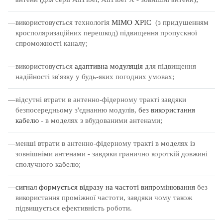
використовується технологія
MIMO XPIC
(з придушенням
кросполяризаційних перешкод) підвищення пропускної
спроможності каналу;
використовується
адаптивна модуляція
для підвищення
надійності зв'язку у будь-яких погодних умовах;
відсутні втрати в антенно-фідерному тракті завдяки
безпосередньому з'єднанню модулів,
без використання
кабелю
- в моделях з вбудованими антенами;
менші втрати в антенно-фідерному тракті в моделях із
зовнішніми антенами - завдяки гранично короткій довжині
сполучного кабелю;
сигнал формується відразу на частоті випромінювання
без
використання проміжної частоти, завдяки чому також
підвищується ефективність роботи.