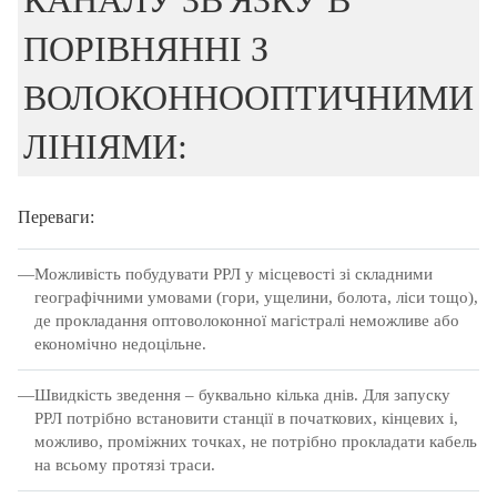
КАНАЛУ ЗВ'ЯЗКУ В
ПОРІВНЯННІ З
ВОЛОКОННООПТИЧНИМИ
ЛІНІЯМИ:
Переваги:
Можливість побудувати РРЛ у місцевості зі складними
географічними умовами (гори, ущелини, болота, ліси тощо),
де прокладання оптоволоконної магістралі неможливе або
економічно недоцільне.
Швидкість зведення – буквально кілька днів.
Для запуску
РРЛ потрібно встановити станції в початкових, кінцевих і,
можливо, проміжних точках, не потрібно прокладати кабель
на всьому протязі траси.