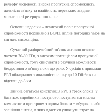
рельєфу місцевості, висока пропускна спроможність,
дальність зв'язку та надійність, переважно завдяки
можливості резервування каналів.
Основні недоліки – невисокий поріг пропускної
спроможності порівняно з ВОЛЗ, вплив погодних умов на
сигнал, висока ціна.
Сучасний радіорелейний зв'язок активно освоює
частоти 70-80 ГГц, з високим потенціалом пропускної
спроможності, тому списувати з рахунків можливості
бездротового зв'язку поки що рано.
У сусідів є приклади
РРЛ обладнання з можливістю лінку до 10 Гбіт/сек на
відстані до 8 км.
Звична багатьом конструкція РРС з трьох блоків, у
багатьох виробників поступово поступається місцем
компактним пристроям з одним блоком + вбудована або
зовнішня антена, в яких вдається уникнути втрат на