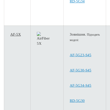
RD-5G34
AF-5X
Зовнішня.
Підходять
моделі:
AF-5G23-S45
AF-5G30-S45
AF-5G34-S45
RD-5G30