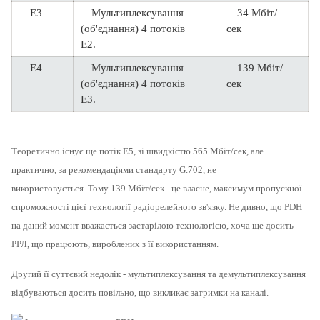
E3
Мультиплексування
34 Мбіт/
(об'єднання) 4 потоків
сек
E2.
E4
Мультиплексування
139 Мбіт/
(об'єднання) 4 потоків
сек
E3.
Теоретично існує ще потік E5, зі швидкістю 565 Мбіт/сек, але
практично, за рекомендаціями стандарту G.702, не
використовується.
Тому 139 Мбіт/сек - це власне, максимум пропускної
спроможності цієї технології радіорелейного зв'язку.
Не дивно, що
PDH
на даний момент вважається застарілою технологією, хоча ще досить
РРЛ, що працюють, вироблених з її використанням.
Другий її суттєвий недолік - мультиплексування та демультиплексування
відбуваються досить повільно, що викликає затримки на каналі.