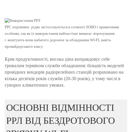
РРС порівняно
рідко застосовуються в сегменті SOHO і приватними
особами, так як їх використання найчастіше вимагає ліцензування
і
коштують вони набагато дорожче за обладнання WI-FI, навіть
провайдерського класу.
Крім продуктивності, висока ціна виправдовує себе
тривалим терміном служби обладнання: більшість моделей
провідних вендорів радіорелейних станцій розраховано на
кілька десятків років служби (20-30 років), у тому числі в
суворих кліматичних умовах.
ОСНОВНІ ВІДМІННОСТІ
РРЛ ВІД БЕЗДРОТОВОГО