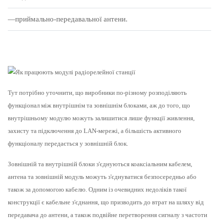
приймально-передавальної антени.
Тут потрібно уточнити, що виробники по-різному розподіляють
функціонал між внутрішнім та зовнішнім блоками, аж до того, що
внутрішньому модулю можуть залишитися лише функції живлення,
захисту та підключення до LAN-мережі, а більшість активного
функціоналу передається у зовнішній блок.
Зовнішній та внутрішній блоки з'єднуються коаксіальним кабелем,
антена та зовнішній модуль можуть з'єднуватися безпосередньо або
також за допомогою кабелю.
Одним із очевидних недоліків такої
конструкції є кабельне з'єднання, що призводить до втрат на шляху від
передавача до антени, а також подвійне перетворення сигналу з частоти