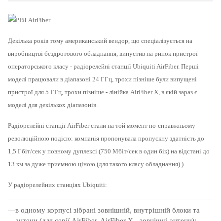
Декілька років тому американський вендор, що спеціалізується на
виробництві бездротового обладнання, випустив на ринок пристрої
операторського класу - радіорелейні станції Ubiquiti AirFiber.
Перші
моделі працювали в діапазоні 24 ГГц, трохи пізніше були випущені
пристрої для 5 ГГц, трохи пізніше - лінійка AirFiber X, в якій зараз є
моделі для декількох діапазонів.
Радіорелейні станції AirFiber стали на той момент по-справжньому
революційною подією: компанія пропонувала пропускну здатність до
1,5 Гбіт/сек у повному дуплексі (750 Мбіт/сек в один бік) на відстані до
13 км за дуже приємною ціною (для такого класу обладнання) ).
У радіорелейних станціях Ubiquiti:
в одному корпусі зібрані зовнішній, внутрішній блоки та
антени (для серії AirFiber, AirFiber X - зовнішні антени);