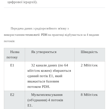
цифрової ієрархії).
Передача даних з радіорелейного зв'язку з
використанням
технології
PDH
на практиці відбувається за 4 видами
потоків:
Назва
Як утворюється
Швидкість
потоку
E1
32 канали даних (по 64
2 Мбіт/сек
кбіт/сек кожен) збираються
єдиний потік E1, який
вважається базовим
потоком PDH.
E2
Мультиплексування
8 Мбіт/сек
(об'єднання) 4 потоків
E1.