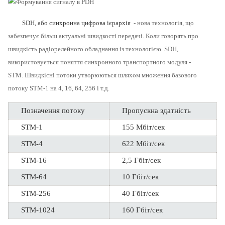
SDH, або синхронна цифрова ієрархія
- нова технологія, що
забезпечує більш актуальні швидкості передачі.
Коли говорять про
швидкість радіорелейного обладнання із технологією
SDH,
використовується поняття синхронного транспортного модуля -
STM.
Швидкісні потоки утворюються шляхом множення базового
потоку STM-1 на 4, 16, 64, 256 і т.д.
Позначення потоку
Пропускна здатність
STM-1
155 Мбіт/сек
STM-4
622 Мбіт/сек
STM-16
2,5 Гбіт/сек
STM-64
10 Гбіт/сек
STM-256
40 Гбіт/сек
STM-1024
160 Гбіт/сек