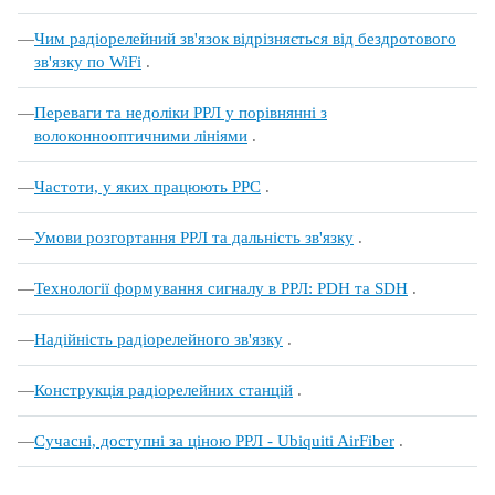
Чим радіорелейний зв'язок відрізняється від бездротового
зв'язку по WiFi
.
Переваги та недоліки РРЛ у порівнянні з
волоконнооптичними лініями
.
Частоти, у яких працюють РРС
.
Умови розгортання РРЛ та дальність зв'язку
.
Технології формування сигналу в РРЛ: PDH та SDH
.
Надійність радіорелейного зв'язку
.
Конструкція радіорелейних станцій
.
Сучасні, доступні за ціною РРЛ - Ubiquiti AirFiber
.