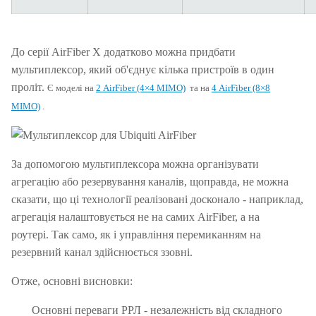
До серії AirFiber X додатково можна придбати
мультиплексор, який об'єднує кілька пристроїв в один
проліт.
Є моделі на
2 AirFiber (4×4 MIMO)
та на
4 AirFiber (8×8
MIMO)
.
За допомогою мультиплексора можна організувати
агрегацію або резервування каналів, щоправда, не можна
сказати, що ці технології реалізовані досконало - наприклад,
агрегація налаштовується не на самих AirFiber, а на
роутері.
Так само, як і управління перемиканням на
резервний канал здійснюється ззовні.
Отже, основні висновки:
Основні переваги РРЛ - незалежність від складного