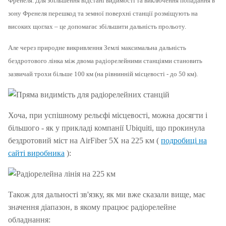
Френеля.
Для збільшення відстані видимості та виключення попадання в
зону Френеля перешкод та земної поверхні станції розміщують на
високих щоглах – це допомагає збільшити дальність прольоту.
Але через природне викривлення Землі максимальна дальність
бездротового лінка між двома радіорелейними станціями становить
зазвичай трохи більше 100 км (на рівнинній місцевості - до 50 км).
Хоча, при успішному рельєфі місцевості, можна досягти і
більшого - як у прикладі компанії Ubiquiti, що прокинула
бездротовий міст на AirFiber 5X на 225 км (
подробиці на
сайті виробника
):
Також для дальності зв'язку, як ми вже сказали вище, має
значення діапазон, в якому працює радіорелейне
обладнання: