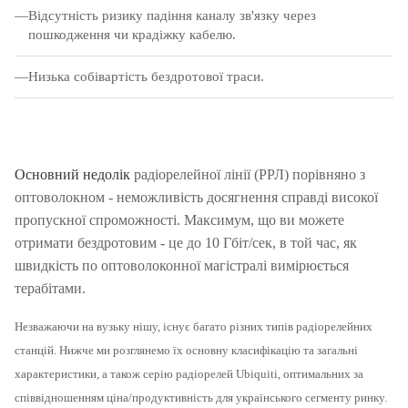
Відсутність ризику падіння каналу зв'язку через
пошкодження чи крадіжку кабелю.
Низька собівартість бездротової траси.
Основний недолік
радіорелейної лінії (РРЛ) порівняно з
оптоволокном - неможливість досягнення справді високої
пропускної спроможності.
Максимум, що ви можете
отримати бездротовим - це до 10 Гбіт/сек, в той час, як
швидкість по оптоволоконної магістралі вимірюється
терабітами.
Незважаючи на вузьку нішу, існує багато різних типів радіорелейних
станцій.
Нижче ми розглянемо їх основну класифікацію та загальні
характеристики, а також серію радіорелей Ubiquiti, оптимальних за
співвідношенням ціна/продуктивність для українського сегменту ринку.