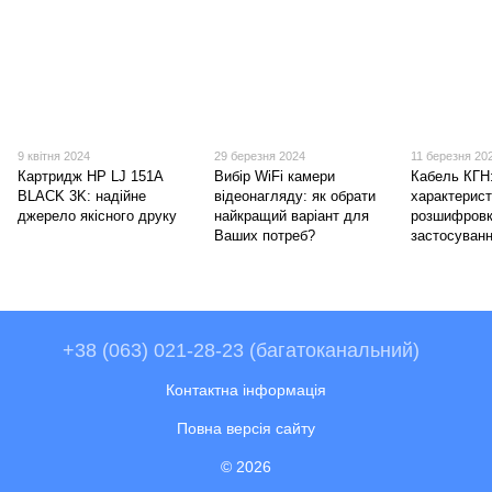
9 квітня 2024
29 березня 2024
11 березня 20
Картридж HP LJ 151A
Вибір WiFi камери
Кабель КГН
BLACK 3K: надійне
відеонагляду: як обрати
характерист
джерело якісного друку
найкращий варіант для
розшифровк
Ваших потреб?
застосуван
+38 (063) 021-28-23 (багатоканальний)
Контактна інформація
Повна версія сайту
© 2026