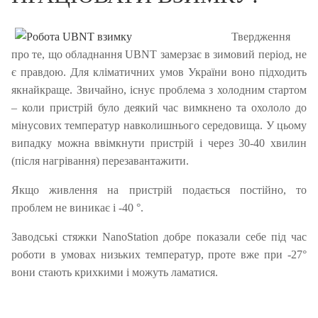
Твердження
про те, що обладнання UBNT замерзає в зимовий період, не
є правдою.
Для кліматичних умов України воно підходить
якнайкраще.
Звичайно, існує проблема з холодним стартом
– коли пристрій було деякий час вимкнено та охололо до
мінусових температур навколишнього середовища.
У цьому
випадку можна ввімкнути пристрій і через 30-40 хвилин
(після нагрівання) перезавантажити.
Якщо живлення на пристрій подається постійно, то
проблем не виникає і -40 °.
Заводські стяжки NanoStation добре показали себе під час
роботи в умовах низьких температур, проте вже при -27°
вони стають крихкими і можуть ламатися.