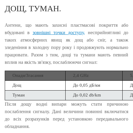
ДОЩ, ТУМАН.
Антени, що мають захисні пластмасові покриття або
вбудовані в
зовнішні точки доступу,
несприйнятливі до
таких атмосферних явищ як дощ або сніг, а також
зледеніння в холодну пору року і продовжують нормально
працювати.
Разом з тим, дощі та тумани мають певний
вплив на якість зв'язку, послаблюючи сигнал:
Опади/Згасання
2,4 GHz
5
Дощ
До 0,05 дБ/км
Д
Туман
До 0,02 db/km
Д
Після дощу водні випари можуть стати причиною
послаблення сигналу.
Дані величини повинні включатися
до всіх розрахунків перед установкою передавального
обладнання.